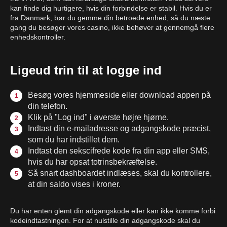
kan finde dig hurtigere, hvis din forbindelse er stabil. Hvis du er
fra Danmark, bør du gemme din betroede enhed, så du næste
gang du besøger vores casino, ikke behøver at gennemgå flere
enhedskontroller.
Ligeud trin til at logge ind
Besøg vores hjemmeside eller download appen på
din telefon.
Klik på "Log ind" i øverste højre hjørne.
Indtast din e-mailadresse og adgangskode præcist,
som du har indstillet dem.
Indtast den sekscifrede kode fra din app eller SMS,
hvis du har opsat totrinsbekræftelse.
Så snart dashboardet indlæses, skal du kontrollere,
at din saldo vises i kroner.
Du har enten glemt din adgangskode eller kan ikke komme forbi
kodeindtastningen. For at nulstille din adgangskode skal du