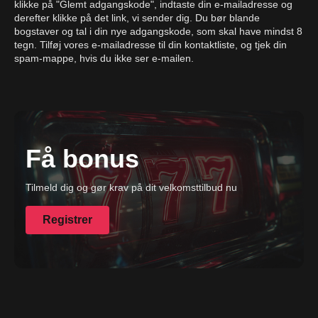
klikke på "Glemt adgangskode", indtaste din e-mailadresse og
derefter klikke på det link, vi sender dig. Du bør blande
bogstaver og tal i din nye adgangskode, som skal have mindst 8
tegn. Tilføj vores e-mailadresse til din kontaktliste, og tjek din
spam-mappe, hvis du ikke ser e-mailen.
Få bonus
Tilmeld dig og gør krav på dit velkomsttilbud nu
Registrer