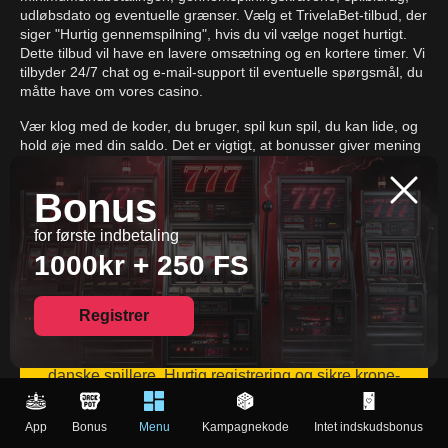
udløbsdato og eventuelle grænser. Vælg et TrivelaBet-tilbud, der
siger "Hurtig gennemspilning", hvis du vil vælge noget hurtigt.
Dette tilbud vil have en lavere omsætning og en kortere timer. Vi
tilbyder 24/7 chat og e-mail-support til eventuelle spørgsmål, du
måtte have om vores casino.
Vær klog med de koder, du bruger, spil kun spil, du kan lide, og
hold øje med din saldo. Det er vigtigt, at bonusser giver mening
og er nyttige. Med TrivelaBets klare vilkår og realtidssporing kan
du bare spille, mens vi tager os af detaljerne.
Bonus
for første indbetaling
1000kr + 250 FS
Gør krav på din bonus i dag
Registrer
Tilmeld dig TrivelaBet for eksklusive bonusser,
gratis spins og cashback-tilbud skræddersyet til
danske spillere. Hurtig registrering og sikre krone-
betalinger.
App
Bonus
Menu
Kampagnekode
Intet indskudsbonus