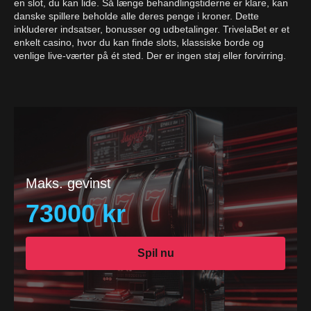
en slot, du kan lide. Så længe behandlingstiderne er klare, kan
danske spillere beholde alle deres penge i kroner. Dette
inkluderer indsatser, bonusser og udbetalinger. TrivelaBet er et
enkelt casino, hvor du kan finde slots, klassiske borde og
venlige live-værter på ét sted. Der er ingen støj eller forvirring.
Maks. gevinst
73000 kr
Spil nu