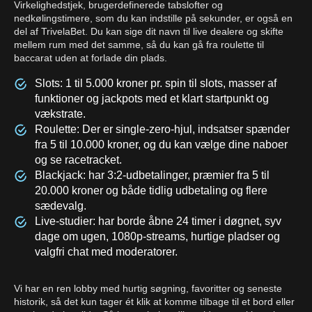
Virkelighedstjek, brugerdefinerede tabslofter og
nedkølingstimere, som du kan indstille på sekunder, er også en
del af TrivelaBet. Du kan sige dit navn til live dealere og skifte
mellem rum med det samme, så du kan gå fra roulette til
baccarat uden at forlade din plads.
Slots: 1 til 5.000 kroner pr. spin til slots, masser af
funktioner og jackpots med et klart startpunkt og
vækstrate.
Roulette: Der er single-zero-hjul, indsatser spænder
fra 5 til 10.000 kroner, og du kan vælge dine naboer
og se racetracket.
Blackjack: har 3:2-udbetalinger, præmier fra 5 til
20.000 kroner og både tidlig udbetaling og flere
sædevalg.
Live-studier: har borde åbne 24 timer i døgnet, syv
dage om ugen, 1080p-streams, hurtige pladser og
valgfri chat med moderatorer.
Vi har en ren lobby med hurtig søgning, favoritter og seneste
historik, så det kun tager ét klik at komme tilbage til et bord eller