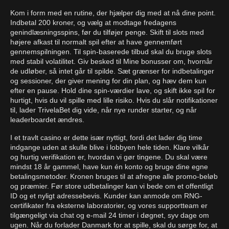
Kom i form med en rutine, der hjælper dig med at nå dine point.
Indbetal 200 kroner, og vælg at modtage fredagens
genindlæsningsspins, før du tilføjer penge. Skift til slots med
højere afkast til normalt spil efter at have gennemført
gennemspilningen. Til spin-baserede tilbud skal du bruge slots
med stabil volatilitet. Giv besked til Mine bonusser om, hvornår
de udløber, så intet går til spilde. Sæt grænser for indbetalinger
og sessioner, der giver mening for din plan, og hæv dem kun
efter en pause. Hold dine spin-værdier lave, og skift ikke spil for
hurtigt, hvis du vil spille med lille risiko. Hvis du slår notifikationer
til, lader TrivelaBet dig vide, når nye runder starter, og når
leaderboardet ændres.
I et travlt casino er dette især nyttigt, fordi det lader dig time
indgange uden at skulle blive i lobbyen hele tiden. Klare vilkår
og hurtig verifikation er, hvordan vi gør tingene. Du skal være
mindst 18 år gammel, have kun én konto og bruge dine egne
betalingsmetoder. Kronen bruges til at afregne alle promo-beløb
og præmier. Før store udbetalinger kan vi bede om et offentligt
ID og et nyligt adressebevis. Kunder kan anmode om RNG-
certifikater fra eksterne laboratorier, og vores supportteam er
tilgængeligt via chat og e-mail 24 timer i døgnet, syv dage om
ugen. Når du forlader Danmark for at spille, skal du sørge for, at