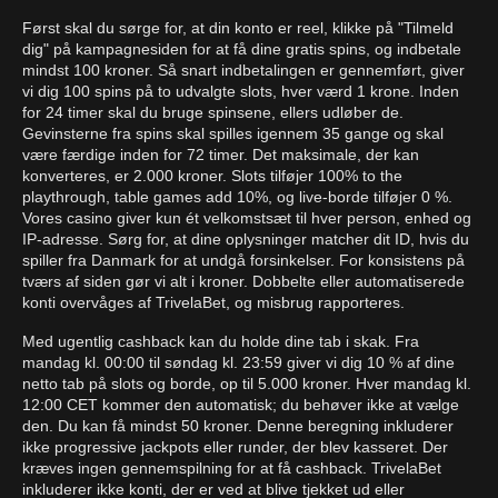
Først skal du sørge for, at din konto er reel, klikke på "Tilmeld
dig" på kampagnesiden for at få dine gratis spins, og indbetale
mindst 100 kroner. Så snart indbetalingen er gennemført, giver
vi dig 100 spins på to udvalgte slots, hver værd 1 krone. Inden
for 24 timer skal du bruge spinsene, ellers udløber de.
Gevinsterne fra spins skal spilles igennem 35 gange og skal
være færdige inden for 72 timer. Det maksimale, der kan
konverteres, er 2.000 kroner. Slots tilføjer 100% to the
playthrough, table games add 10%, og live-borde tilføjer 0 %.
Vores casino giver kun ét velkomstsæt til hver person, enhed og
IP-adresse. Sørg for, at dine oplysninger matcher dit ID, hvis du
spiller fra Danmark for at undgå forsinkelser. For konsistens på
tværs af siden gør vi alt i kroner. Dobbelte eller automatiserede
konti overvåges af TrivelaBet, og misbrug rapporteres.
Med ugentlig cashback kan du holde dine tab i skak. Fra
mandag kl. 00:00 til søndag kl. 23:59 giver vi dig 10 % af dine
netto tab på slots og borde, op til 5.000 kroner. Hver mandag kl.
12:00 CET kommer den automatisk; du behøver ikke at vælge
den. Du kan få mindst 50 kroner. Denne beregning inkluderer
ikke progressive jackpots eller runder, der blev kasseret. Der
kræves ingen gennemspilning for at få cashback. TrivelaBet
inkluderer ikke konti, der er ved at blive tjekket ud eller