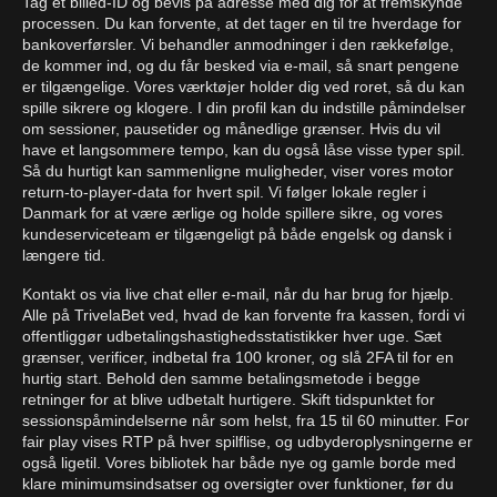
Tag et billed-ID og bevis på adresse med dig for at fremskynde
processen. Du kan forvente, at det tager en til tre hverdage for
bankoverførsler. Vi behandler anmodninger i den rækkefølge,
de kommer ind, og du får besked via e-mail, så snart pengene
er tilgængelige. Vores værktøjer holder dig ved roret, så du kan
spille sikrere og klogere. I din profil kan du indstille påmindelser
om sessioner, pausetider og månedlige grænser. Hvis du vil
have et langsommere tempo, kan du også låse visse typer spil.
Så du hurtigt kan sammenligne muligheder, viser vores motor
return-to-player-data for hvert spil. Vi følger lokale regler i
Danmark for at være ærlige og holde spillere sikre, og vores
kundeserviceteam er tilgængeligt på både engelsk og dansk i
længere tid.
Kontakt os via live chat eller e-mail, når du har brug for hjælp.
Alle på TrivelaBet ved, hvad de kan forvente fra kassen, fordi vi
offentliggør udbetalingshastighedsstatistikker hver uge. Sæt
grænser, verificer, indbetal fra 100 kroner, og slå 2FA til for en
hurtig start. Behold den samme betalingsmetode i begge
retninger for at blive udbetalt hurtigere. Skift tidspunktet for
sessionspåmindelserne når som helst, fra 15 til 60 minutter. For
fair play vises RTP på hver spilflise, og udbyderoplysningerne er
også ligetil. Vores bibliotek har både nye og gamle borde med
klare minimumsindsatser og oversigter over funktioner, før du