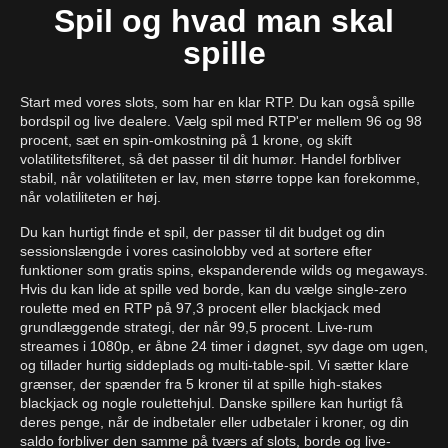
Spil og hvad man skal
spille
Start med vores slots, som har en klar RTP. Du kan også spille
bordspil og live dealere. Vælg spil med RTP'er mellem 96 og 98
procent, sæt en spin-omkostning på 1 krone, og skift
volatilitetsfilteret, så det passer til dit humør. Handel forbliver
stabil, når volatiliteten er lav, men større toppe kan forekomme,
når volatiliteten er høj.
Du kan hurtigt finde et spil, der passer til dit budget og din
sessionslængde i vores casinolobby ved at sortere efter
funktioner som gratis spins, ekspanderende wilds og megaways.
Hvis du kan lide at spille ved borde, kan du vælge single-zero
roulette med en RTP på 97,3 procent eller blackjack med
grundlæggende strategi, der når 99,5 procent. Live-rum
streames i 1080p, er åbne 24 timer i døgnet, syv dage om ugen,
og tillader hurtig siddeplads og multi-table-spil. Vi sætter klare
grænser, der spænder fra 5 kroner til at spille high-stakes
blackjack og nogle roulettehjul. Danske spillere kan hurtigt få
deres penge, når de indbetaler eller udbetaler i kroner, og din
saldo forbliver den samme på tværs af slots, borde og live-