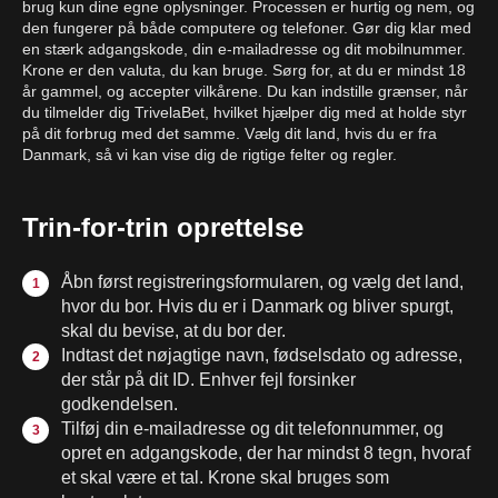
brug kun dine egne oplysninger. Processen er hurtig og nem, og
den fungerer på både computere og telefoner. Gør dig klar med
en stærk adgangskode, din e-mailadresse og dit mobilnummer.
Krone er den valuta, du kan bruge. Sørg for, at du er mindst 18
år gammel, og accepter vilkårene. Du kan indstille grænser, når
du tilmelder dig TrivelaBet, hvilket hjælper dig med at holde styr
på dit forbrug med det samme. Vælg dit land, hvis du er fra
Danmark, så vi kan vise dig de rigtige felter og regler.
Trin-for-trin oprettelse
Åbn først registreringsformularen, og vælg det land,
hvor du bor. Hvis du er i Danmark og bliver spurgt,
skal du bevise, at du bor der.
Indtast det nøjagtige navn, fødselsdato og adresse,
der står på dit ID. Enhver fejl forsinker
godkendelsen.
Tilføj din e-mailadresse og dit telefonnummer, og
opret en adgangskode, der har mindst 8 tegn, hvoraf
et skal være et tal. Krone skal bruges som