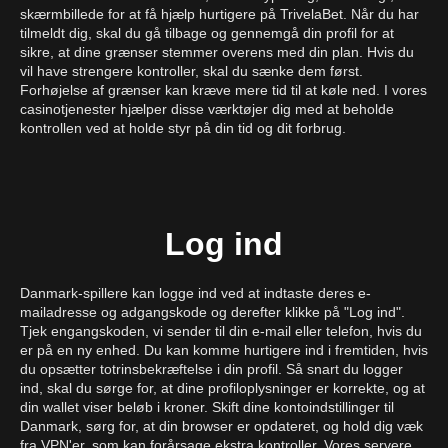
skærmbillede for at få hjælp hurtigere på TrivelaBet. Når du har
tilmeldt dig, skal du gå tilbage og gennemgå din profil for at
sikre, at dine grænser stemmer overens med din plan. Hvis du
vil have strengere kontroller, skal du sænke dem først.
Forhøjelse af grænser kan kræve mere tid til at køle ned. I vores
casinotjenester hjælper disse værktøjer dig med at beholde
kontrollen ved at holde styr på din tid og dit forbrug.
Log ind
Danmark-spillere kan logge ind ved at indtaste deres e-
mailadresse og adgangskode og derefter klikke på "Log ind".
Tjek engangskoden, vi sender til din e-mail eller telefon, hvis du
er på en ny enhed. Du kan komme hurtigere ind i fremtiden, hvis
du opsætter totrinsbekræftelse i din profil. Så snart du logger
ind, skal du sørge for, at dine profiloplysninger er korrekte, og at
din wallet viser beløb i kroner. Skift dine kontoindstillinger til
Danmark, sørg for, at din browser er opdateret, og hold dig væk
fra VPN'er, som kan forårsage ekstra kontroller. Vores servere