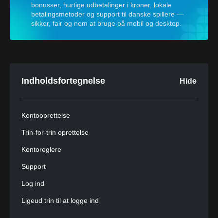
bonusser, hurtige udbetalinger i kroner, lokale
betalingsmetoder og support til danske spillere —
sikker, fair og nem at bruge på mobil og desktop.
Indholdsfortegnelse
Hide
Kontooprettelse
Trin-for-trin oprettelse
Kontoreglere
Support
Log ind
Ligeud trin til at logge ind
Ikke at kunne logge ind