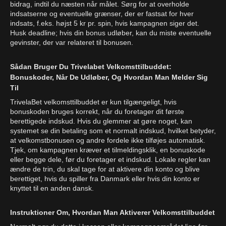
bidrag, indtil du næsten når målet. Sørg for at overholde
indsatserne og eventuelle grænser, der er fastsat for hver
indsats, f.eks. højst 5 kr pr. spin, hvis kampagnen siger det.
Husk deadline; hvis din bonus udløber, kan du miste eventuelle
gevinster, der var relateret til bonusen.
Sådan Bruger Du Trivelabet Velkomsttilbuddet:
Bonuskoder, Når De Udløber, Og Hvordan Man Melder Sig
Til
TrivelaBet velkomsttilbuddet er kun tilgængeligt, hvis
bonuskoden bruges korrekt, når du foretager dit første
berettigede indskud. Hvis du glemmer at gøre noget, kan
systemet se din betaling som et normalt indskud, hvilket betyder,
at velkomstbonusen og andre fordele ikke tilføjes automatisk.
Tjek, om kampagnen kræver et tilmeldingsklik, en bonuskode
eller begge dele, før du foretager et indskud. Lokale regler kan
ændre de trin, du skal tage for at aktivere din konto og blive
berettiget, hvis du spiller fra Danmark eller hvis din konto er
knyttet til en anden dansk.
Instruktioner Om, Hvordan Man Aktiverer Velkomsttilbuddet