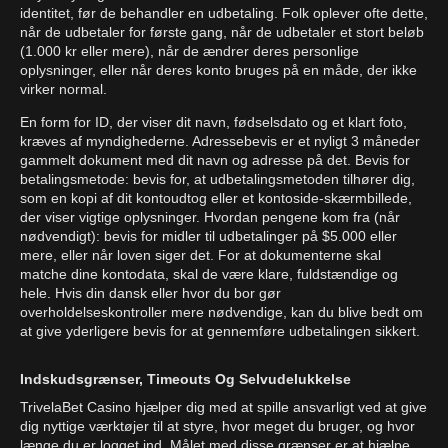
identitet, før de behandler en udbetaling. Folk oplever ofte dette,
når de udbetaler for første gang, når de udbetaler et stort beløb
(1.000 kr eller mere), når de ændrer deres personlige
oplysninger, eller når deres konto bruges på en måde, der ikke
virker normal.
En form for ID, der viser dit navn, fødselsdato og et klart foto,
kræves af myndighederne. Adressebevis er et nyligt 3 måneder
gammelt dokument med dit navn og adresse på det. Bevis for
betalingsmetode: bevis for, at udbetalingsmetoden tilhører dig,
som en kopi af dit kontoudtog eller et kontoside-skærmbillede,
der viser vigtige oplysninger. Hvordan pengene kom fra (når
nødvendigt): bevis for midler til udbetalinger på $5.000 eller
mere, eller når loven siger det. For at dokumenterne skal
matche dine kontodata, skal de være klare, fuldstændige og
hele. Hvis din dansk eller hvor du bor gør
overholdelseskontroller mere nødvendige, kan du blive bedt om
at give yderligere bevis for at gennemføre udbetalingen sikkert.
Indskudsgrænser, Timeouts Og Selvudelukkelse
TrivelaBet Casino hjælper dig med at spille ansvarligt ved at give
dig nyttige værktøjer til at styre, hvor meget du bruger, og hvor
længe du er logget ind. Målet med disse grænser er at hjælpe