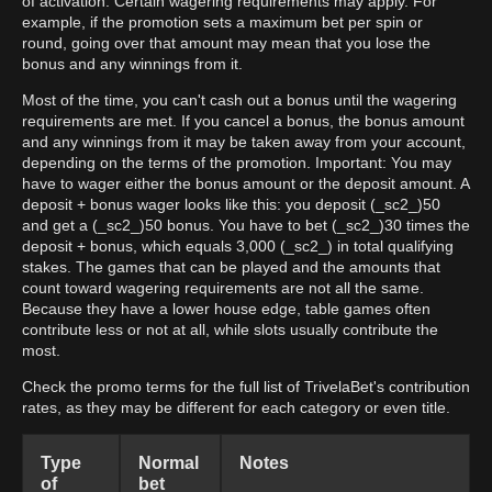
of activation. Certain wagering requirements may apply. For
example, if the promotion sets a maximum bet per spin or
round, going over that amount may mean that you lose the
bonus and any winnings from it.
Most of the time, you can't cash out a bonus until the wagering
requirements are met. If you cancel a bonus, the bonus amount
and any winnings from it may be taken away from your account,
depending on the terms of the promotion. Important: You may
have to wager either the bonus amount or the deposit amount. A
deposit + bonus wager looks like this: you deposit (_sc2_)50
and get a (_sc2_)50 bonus. You have to bet (_sc2_)30 times the
deposit + bonus, which equals 3,000 (_sc2_) in total qualifying
stakes. The games that can be played and the amounts that
count toward wagering requirements are not all the same.
Because they have a lower house edge, table games often
contribute less or not at all, while slots usually contribute the
most.
Check the promo terms for the full list of TrivelaBet's contribution
rates, as they may be different for each category or even title.
Type
Normal
Notes
of
bet