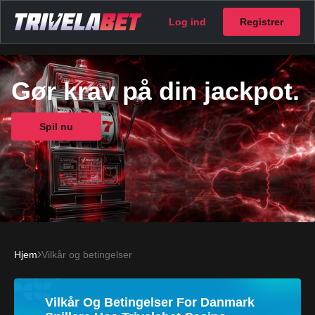
Log ind
Registrer
Gør krav på din jackpot.
Spil nu
Hjem
Vilkår og betingelser
Vilkår Og Betingelser For Danmark