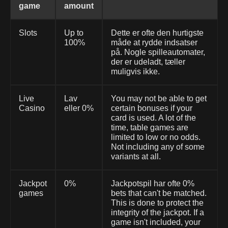
game
amount
Slots
Up to
Dette er ofte den hurtigste
100%
måde at rydde indsatser
på. Nogle spilleautomater,
der er udeladt, tæller
muligvis ikke.
Live
Lav
You may not be able to get
Casino
eller 0%
certain bonuses if your
card is used. A lot of the
time, table games are
limited to low or no odds.
Not including any of some
variants at all.
Jackpot
0%
Jackpotspil har ofte 0%
games
bets that can't be matched.
This is done to protect the
integrity of the jackpot. If a
game isn't included, your