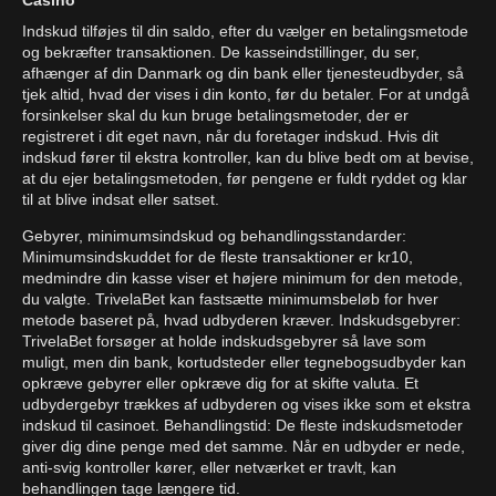
Casino
Indskud tilføjes til din saldo, efter du vælger en betalingsmetode
og bekræfter transaktionen. De kasseindstillinger, du ser,
afhænger af din Danmark og din bank eller tjenesteudbyder, så
tjek altid, hvad der vises i din konto, før du betaler. For at undgå
forsinkelser skal du kun bruge betalingsmetoder, der er
registreret i dit eget navn, når du foretager indskud. Hvis dit
indskud fører til ekstra kontroller, kan du blive bedt om at bevise,
at du ejer betalingsmetoden, før pengene er fuldt ryddet og klar
til at blive indsat eller satset.
Gebyrer, minimumsindskud og behandlingsstandarder:
Minimumsindskuddet for de fleste transaktioner er kr10,
medmindre din kasse viser et højere minimum for den metode,
du valgte. TrivelaBet kan fastsætte minimumsbeløb for hver
metode baseret på, hvad udbyderen kræver. Indskudsgebyrer:
TrivelaBet forsøger at holde indskudsgebyrer så lave som
muligt, men din bank, kortudsteder eller tegnebogsudbyder kan
opkræve gebyrer eller opkræve dig for at skifte valuta. Et
udbydergebyr trækkes af udbyderen og vises ikke som et ekstra
indskud til casinoet. Behandlingstid: De fleste indskudsmetoder
giver dig dine penge med det samme. Når en udbyder er nede,
anti-svig kontroller kører, eller netværket er travlt, kan
behandlingen tage længere tid.