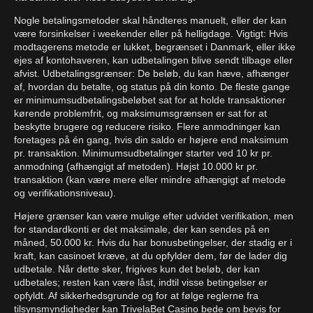
Nogle betalingsmetoder skal håndteres manuelt, eller der kan
være forsinkelser i weekender eller på helligdage. Vigtigt: Hvis
modtagerens metode er lukket, begrænset i Danmark, eller ikke
ejes af kontohaveren, kan udbetalingen blive sendt tilbage eller
afvist. Udbetalingsgrænser: De beløb, du kan hæve, afhænger
af, hvordan du betalte, og status på din konto. De fleste gange
er minimumsudbetalingsbeløbet sat for at holde transaktioner
kørende problemfrit, og maksimumsgrænsen er sat for at
beskytte brugere og reducere risiko. Flere anmodninger kan
foretages på én gang, hvis din saldo er højere end maksimum
pr. transaktion. Minimumsudbetalinger starter ved 10 kr pr.
anmodning (afhængigt af metoden). Højst 10.000 kr pr.
transaktion (kan være mere eller mindre afhængigt af metode
og verifikationsniveau).
Højere grænser kan være mulige efter udvidet verifikation, men
for standardkonti er det maksimale, der kan sendes på en
måned, 50.000 kr. Hvis du har bonusbetingelser, der stadig er i
kraft, kan casinoet kræve, at du opfylder dem, før de lader dig
udbetale. Når dette sker, frigives kun det beløb, der kan
udbetales; resten kan være låst, indtil visse betingelser er
opfyldt. Af sikkerhedsgrunde og for at følge reglerne fra
tilsynsmyndigheder kan TrivelaBet Casino bede om bevis for