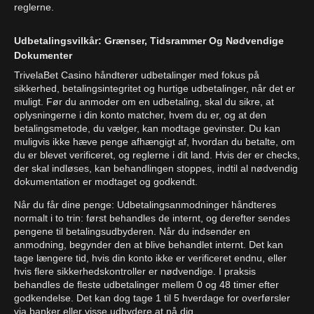
reglerne.
Udbetalingsvilkår: Grænser, Tidsrammer Og Nødvendige
Dokumenter
TrivelaBet Casino håndterer udbetalinger med fokus på
sikkerhed, betalingsintegritet og hurtige udbetalinger, når det er
muligt. Før du anmoder om en udbetaling, skal du sikre, at
oplysningerne i din konto matcher, hvem du er, og at den
betalingsmetode, du vælger, kan modtage gevinster. Du kan
muligvis ikke hæve penge afhængigt af, hvordan du betalte, om
du er blevet verificeret, og reglerne i dit land. Hvis der er checks,
der skal indløses, kan behandlingen stoppes, indtil al nødvendig
dokumentation er modtaget og godkendt.
Når du får dine penge: Udbetalingsanmodninger håndteres
normalt i to trin: først behandles de internt, og derefter sendes
pengene til betalingsudbyderen. Når du indsender en
anmodning, begynder den at blive behandlet internt. Det kan
tage længere tid, hvis din konto ikke er verificeret endnu, eller
hvis flere sikkerhedskontroller er nødvendige. I praksis
behandles de fleste udbetalinger mellem 0 og 48 timer efter
godkendelse. Det kan dog tage 1 til 5 hverdage for overførsler
via banker eller visse udbydere at nå dig.