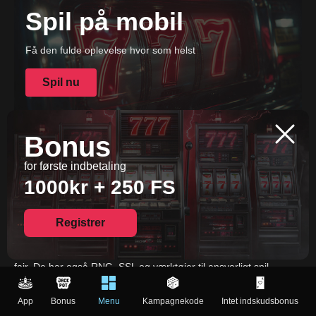
Spil på mobil
Få den fulde oplevelse hvor som helst
Spil nu
Bonus
for første indbetaling
1000kr + 250 FS
Sikkerhed og fair play
Registrer
Hvis du bruger en TrivelaBet Casino kampagnekode, kan du
være sikker på, at dine oplysninger er sikre, og at spilene altid er
fair. De har også RNG, SSL og værktøjer til ansvarligt spil.
Det er designet til at sænke risikoen for svindel og stoppe folk
App
Bonus
Menu
Kampagnekode
Intet indskudsbonus
fra at ændre resultaterne. For eksempel er forbindelser