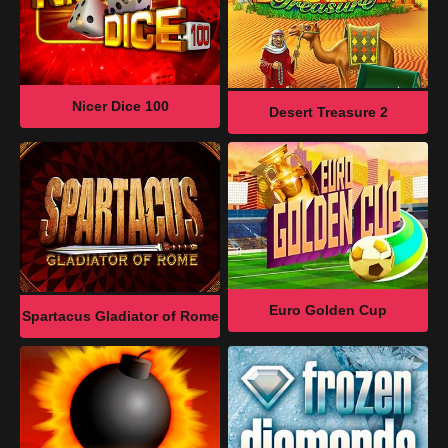
Nicer Dice 100
Desert Treasure 2
Euro Golden Cup
Spartacus Gladiator of Rome