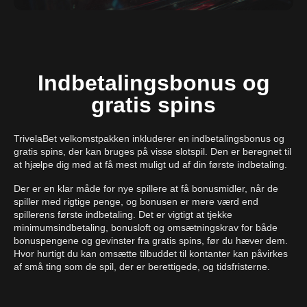
Indbetalingsbonus og
gratis spins
TrivelaBet velkomstpakken inkluderer en indbetalingsbonus og
gratis spins, der kan bruges på visse slotspil. Den er beregnet til
at hjælpe dig med at få mest muligt ud af din første indbetaling.
Der er en klar måde for nye spillere at få bonusmidler, når de
spiller med rigtige penge, og bonusen er mere værd end
spillerens første indbetaling. Det er vigtigt at tjekke
minimumsindbetaling, bonusloft og omsætningskrav for både
bonuspengene og gevinster fra gratis spins, før du hæver dem.
Hvor hurtigt du kan omsætte tilbuddet til kontanter kan påvirkes
af små ting som de spil, der er berettigede, og tidsfristerne.