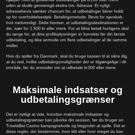
uden at skulle gennemgå ekstra trin. Adresse: Et nyligt
adressebevis sænker chancen for, at udbetalinger bliver holdt
op for overholdelsestjek. Betalingsmetode: Bevis for ejerskab,
hvis nødvendigt. Dette beviser, at udbetalingsdestinationen er
din, især for 1.500 kr eller mere. For at blive betalt hurtigere skal
du sørge for, at dine profiloplysninger er korrekte før din første
udbetaling, og ikke anmode om flere udbetalinger af de samme
midler.
Hvis du spiller fra Danmark, skal du bruge kassen til at sikre dig,
at du ved, hvilke udbetalingsmuligheder der er tilgængelige i dit
område, før du anmoder om at udbetale kr300 eller mere.
Maksimale indsatser og
udbetalingsgrænser
Det er nyttigt at vide, hvordan maksimale indsatser og
udbetalingsgrænser kan påvirke din session, før du bruger en
TrivelaBet Casino kampagnekode og begynder at spille. Det er
disse regler, der bestemmer, hvor lidt eller hvor meget du kan