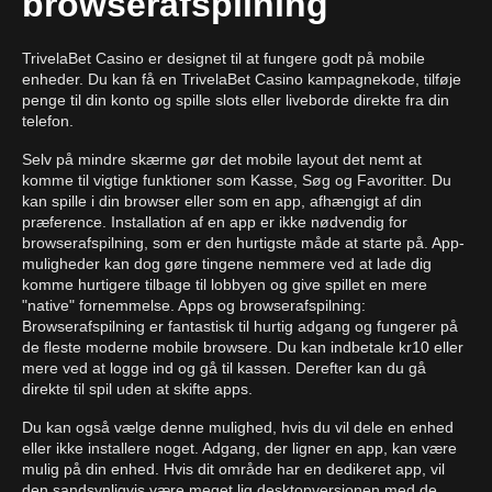
browserafspilning
TrivelaBet Casino er designet til at fungere godt på mobile
enheder. Du kan få en TrivelaBet Casino kampagnekode, tilføje
penge til din konto og spille slots eller liveborde direkte fra din
telefon.
Selv på mindre skærme gør det mobile layout det nemt at
komme til vigtige funktioner som Kasse, Søg og Favoritter. Du
kan spille i din browser eller som en app, afhængigt af din
præference. Installation af en app er ikke nødvendig for
browserafspilning, som er den hurtigste måde at starte på. App-
muligheder kan dog gøre tingene nemmere ved at lade dig
komme hurtigere tilbage til lobbyen og give spillet en mere
"native" fornemmelse. Apps og browserafspilning:
Browserafspilning er fantastisk til hurtig adgang og fungerer på
de fleste moderne mobile browsere. Du kan indbetale kr10 eller
mere ved at logge ind og gå til kassen. Derefter kan du gå
direkte til spil uden at skifte apps.
Du kan også vælge denne mulighed, hvis du vil dele en enhed
eller ikke installere noget. Adgang, der ligner en app, kan være
mulig på din enhed. Hvis dit område har en dedikeret app, vil
den sandsynligvis være meget lig desktopversionen med de