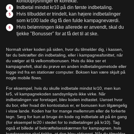
kontooplysninger er korrekte.
Indbetal mindst kr10 på din første indbetaling.
Hvis tilbuddet er trindelt, kan højere indbetalinger
som kr100 lade dig få den fulde kampagneværdi.
Hvis belønningen ikke allerede er anvendt, skal du
tjekke "Bonusser" for at få det til at ske.
Normalt virker koden på siden, hvor du tilmelder dig, i kassen,
før du bekræfter din indbetaling, eller i kampagneafsnittet, når
du vælger at få velkomstbonusen. Hvis du ikke ser et
kampagnefelt, skal du prøve en anden indbetalingsmetode eller
logge ind fra en stationær computer. Boksen kan være skjult på
nogle mobile flows.
For eksempel, hvis du skulle indbetale mindst kr10, men kun
kr5, vil kampagnekoden sandsynligvis ikke virke. Når
indbetalingen var foretaget, blev koden indtastet. Uanset hvor
du bor, eller hvad din kontostatus er, er bonusen kun tilgængelig
i visse lande. Koden har for mange mellemrum eller de forkerte
tegn. Sørg for kun at bruge én kode og indbetale alt på én gang
(for eksempel kr20 i stedet for to indbetalinger på kr10). Tag
også et billede af bekræftelsesskærmen for kampagnen, hvis
kundeservice skal tjekke, at den blev aktiveret. Når du tilmelder