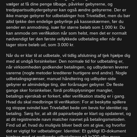
vælger at få dine penge tilbage, påvirker gebyrerne, og
tredjepartsudbydergebyrer kan også ændre gebyrerne. Der er
ikke mange gebyrer for udbetalinger hos TrivelaBet, men du bør
altid tjekke den endelige gebyrlinje på kasseskærmen, før du
sender en anmodning, især for større beløb som 1.000 kr. Du
kan anmode om verifikation når som helst, men det er normalt
nødvendigt før den første vellykkede udbetaling eller når du
tager store beløb ud, som 3.000 kr.
Når du er klar til at udbetale, vil tidlig afslutning af tjek hjælpe dig
med at undgå forsinkelser. Den normale tid for udbetaling er,
når virksomheden godkender betalingen, og udbyderen leverer
varerne (nogle metoder krediterer hurtigere end andre). Nogle
udbetalingsgrænser, manuel håndtering og udbyder-side
gebyrer er almindelige ting, der forårsager gebyrer. De fleste
gange sker forsinkelser, fordi profiloplysninger mangler,
betalings ejerskab er forkert, eller verifikation stadig er i gang.
Hvad du skal medbringe til verifikation: For at beskytte spillere
og stoppe svindel kan TrivelaBet bede om bevis for identitet og
betaling. Sørg for, at alt dit papirarbejde er klart og opdateret, og
at dit registrerede navn matcher navnet på betalingsmetoden.
Find ud af, hvad du muligvis bliver bedt om at give, og hvorfor
det er vigtigt for udbetalinger. Identitet: Et gyldigt ID-dokument
hjælper med at godkende udbetalinger på kr200 eller mere