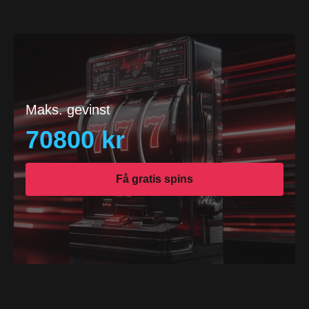
Maks. gevinst
70800 kr
Få gratis spins