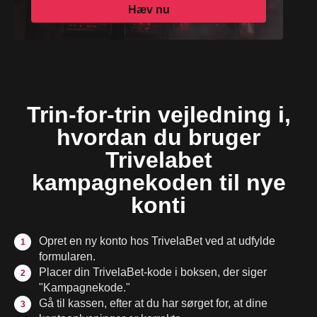
Hæv nu
Trin-for-trin vejledning i,
hvordan du bruger
Trivelabet
kampagnekoden til nye
konti
Opret en ny konto hos TrivelaBet ved at udfylde
formularen.
Placer din TrivelaBet-kode i boksen, der siger
"Kampagnekode."
Gå til kassen, efter at du har sørget for, at dine