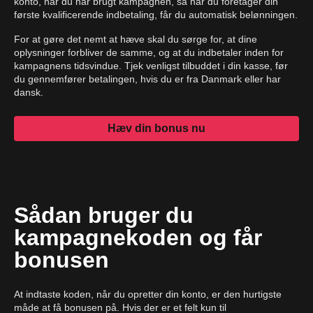
konto, når du har brugt kampagnen, så når du foretager din
første kvalificerende indbetaling, får du automatisk belønningen.
For at gøre det nemt at hæve skal du sørge for, at dine
oplysninger forbliver de samme, og at du indbetaler inden for
kampagnens tidsvindue. Tjek venligst tilbuddet i din kasse, før
du gennemfører betalingen, hvis du er fra Danmark eller har
dansk.
Hæv din bonus nu
Sådan bruger du
kampagnekoden og får
bonusen
At indtaste koden, når du opretter din konto, er den hurtigste
måde at få bonusen på. Hvis der er et felt kun til