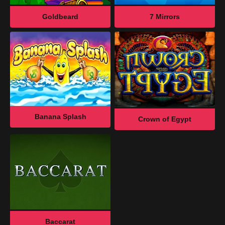
Goldbeard
7 Mirrors
Banana Splash
Dragon Horn
Baccarat