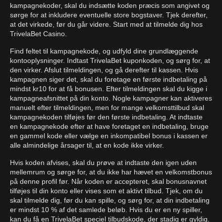
kampagnekoder, skal du indsætte koden præcis som angivet og
sørge for at inkludere eventuelle store bogstaver. Tjek derefter,
at det virkede, før du går videre. Start med at tilmelde dig hos
TrivelaBet Casino.
Find feltet til kampagnekode, og udfyld dine grundlæggende
kontooplysninger. Indtast TrivelaBet kuponkoden, og sørg for, at
den virker. Afslut tilmeldingen, og gå derefter til kassen. Hvis
kampagnen siger det, skal du foretage en første indbetaling på
mindst kr10 for at få bonusen. Efter tilmeldingen skal du kigge i
kampagneafsnittet på din konto. Nogle kampagner kan aktiveres
manuelt efter tilmeldingen, men for mange velkomsttilbud skal
kampagnekoden tilføjes før den første indbetaling. At indtaste
en kampagnekode efter at have foretaget en indbetaling, bruge
en gammel kode eller vælge en inkompatibel bonus i kassen er
alle almindelige årsager til, at en kode ikke virker.
Hvis koden afvises, skal du prøve at indtaste den igen uden
mellemrum og sørge for, at du ikke har hævet en velkomstbonus
på denne profil før. Når koden er accepteret, skal bonusnavnet
tilføjes til din konto eller vises som et aktivt tilbud. Tjek, om du
skal tilmelde dig, før du kan spille, og sørg for, at din indbetaling
er mindst 10 % af det samlede beløb. Hvis du er en ny spiller,
kan du få en TrivelaBet speciel tilbudskode, der stadig er gyldig.