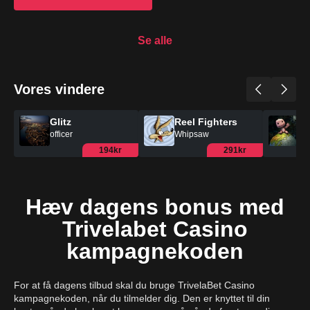
Se alle
Vores vindere
Glitz
Reel Fighters
Dr
officer
Whipsaw
Gr
194kr
291kr
Hæv dagens bonus med
Trivelabet Casino
kampagnekoden
For at få dagens tilbud skal du bruge TrivelaBet Casino
kampagnekoden, når du tilmelder dig. Den er knyttet til din