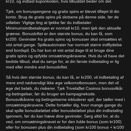
kr10, og indtast kuponkoden, hvis tilbuddet beder om det.
Tjek, om bonuspengene og gratis spins er blevet tilføjet til din
konto. Brug de gratis spins på slotsene på denne side, før de
udløber. Vigtige ting at tjekke før du indbetaler:
Minimumsindbetalingen er normalt kr10, men tjek den aktuelle
grænse. Bonusloftet er den største bonus, du kan få, som
kr200. Gevinster fra gratis spins og bonusser skal omsættes et
vist antal gange. Spilleautomater har normalt større indflydelse
end bordspil. Du har kun et vist antal dage til at bruge dine
gratis spins og opfylde omsætningskravene. Hvis du vil have det
bedste tilbud, skal du sørge for, at din første indbetaling er lig
med eller mindre end bonusloftet.
Så hvis den største bonus, du kan få, er kr200, vil indbetaling af
mere end nødvendigt ikke øge velkomstbonusen, men det vil
øge det beløb, du risikerer. Tjek TrivelaBet Casinos bonusvilkår
og-betingelser, før du bruger en kampagnekode.
Bonusvilkårene og-betingelserne inkluderer spil, der tæller med i
omsætningskravene. Dette fortæller dig, hvor mange gange du
skal spille bonusbeløbet eller bonusbeløbet plus din indbetaling
igennem, før du kan hæve dine gevinster. Sørg altid for, at du
ved, om omsætningskravet er for den fulde bonus (som kr100)
eller for bonusen plus din indbetaling (som kr100 bonus + kr100